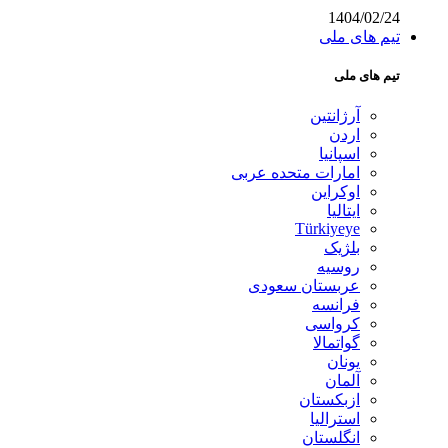
1404/02/24
تیم های ملی
تیم های ملی
آرژانتین
اردن
اسپانیا
امارات متحده عربی
اوکراین
ایتالیا
Türkiyeye
بلژیک
روسیه
عربستان سعودی
فرانسه
کرواسی
گواتمالا
یونان
آلمان
ازبکستان
استرالیا
انگلستان