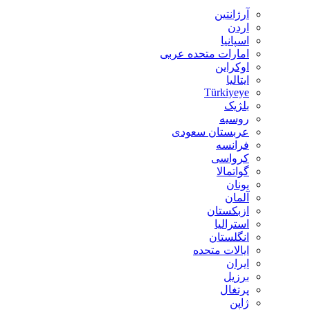
آرژانتین
اردن
اسپانیا
امارات متحده عربی
اوکراین
ایتالیا
Türkiyeye
بلژیک
روسیه
عربستان سعودی
فرانسه
کرواسی
گواتمالا
یونان
آلمان
ازبکستان
استرالیا
انگلستان
ایالات متحده
ایران
برزیل
پرتغال
ژاپن