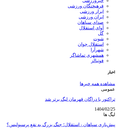
خبرورزشی
فرهیختگان ورزشی
ابرار ورزشی
ایران ورزشی
صدای سپاهان
آوای استقلال
گل
شوت
استقلال جوان
شهرآرا
همشهری تماشاگر
فوتبالز
اخبار
مشاهده همه خبرها
عمومی
تراکتور با دراگان قهرمان لیگ برتر شد
1404/02/25
لیگ ها
پیش‌بازی سپاهان - استقلال؛ جنگ بزرگ به نفع پرسپولیس؟