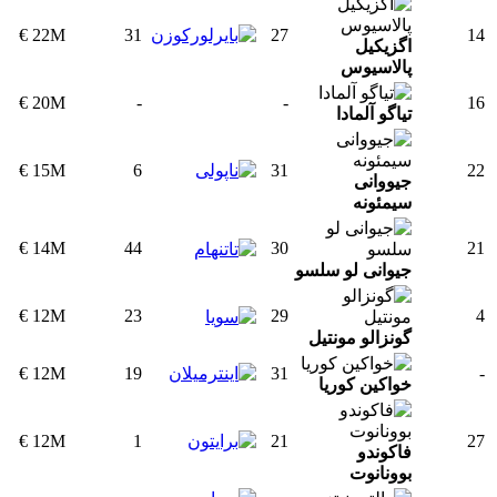
22M €
31
27
14
اگزیکیل
پالاسیوس
20M €
-
-
16
تیاگو آلمادا
15M €
6
31
22
جیووانی
سیمئونه
14M €
44
30
21
جیوانی لو سلسو
12M €
23
29
4
گونزالو مونتیل
12M €
19
31
-
خواکین کوریا
12M €
1
21
27
فاکوندو
بوونانوت