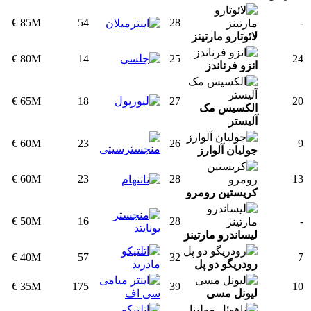
85M €
54
28
-
لائوتارو مارتینز
80M €
14
25
24
انزو فرناندز
65M €
18
27
20
الکسیس مک
آلیستر
60M €
23
26
9
جولیان آلوارز
60M €
23
28
13
کریستین رومرو
50M €
16
28
-
لیساندرو مارتینز
40M €
57
32
7
رودریگو دو پل
35M €
175
39
10
لیونل مسی