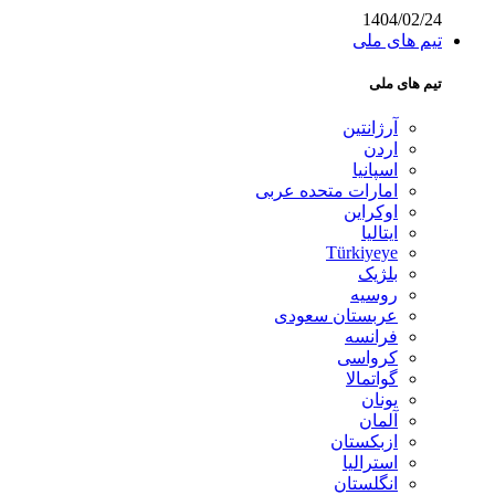
1404/02/24
تیم های ملی
تیم های ملی
آرژانتین
اردن
اسپانیا
امارات متحده عربی
اوکراین
ایتالیا
Türkiyeye
بلژیک
روسیه
عربستان سعودی
فرانسه
کرواسی
گواتمالا
یونان
آلمان
ازبکستان
استرالیا
انگلستان