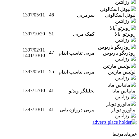
1397/05/11
46
لیونل اسکالونی
سرمربی
1397/10/20
51
روبرتو آیالا
کمک مربی
1397/02/11
47
رودریگو باریوس
مربی تناسب اندام
1401/10/10
1397/05/11
55
لوئیس مارتین
مربی تناسب اندام
1397/12/10
41
ماتیاس مانا
تحلیلگر ویدئو
1397/10/11
41
مائورو دوبلر
مربی دروازه بانی
خبرهای مرتبط