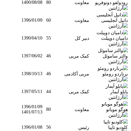
1400/08/08
80
رودولفو دونوفریو
معاونت
1396/01/09
60
دانیل آنجلیسی
معاونت
1390/04/10
55
دامیان دوپیلت
دبیر کل
1397/06/02
46
والتر ساموئل
کمک مربی
1398/10/13
46
برناردو رومئو
مربی آکادمی
1397/05/11
44
پابلو آیمار
کمک مربی
1396/01/09
80
هوگو مویانو
معاونت
1401/07/13
1396/01/08
56
کلودیو تاپیا
رئيس