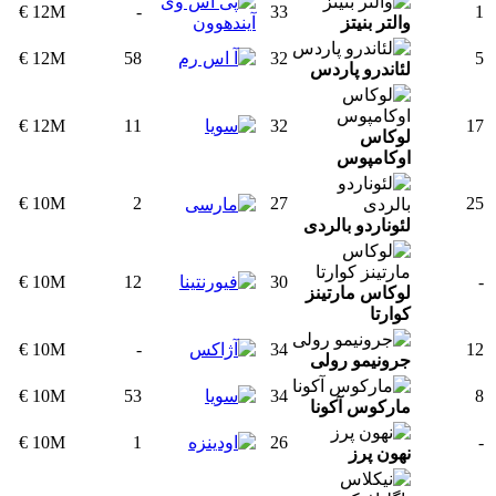
12M €
-
33
1
والتر بنیتز
12M €
58
32
5
لئاندرو پاردس
12M €
11
32
17
لوکاس
اوکامپوس
10M €
2
27
25
لئوناردو بالردی
10M €
12
30
-
لوکاس مارتینز
کوارتا
10M €
-
34
12
جرونیمو رولی
10M €
53
34
8
مارکوس آکونا
10M €
1
26
-
نهون پرز