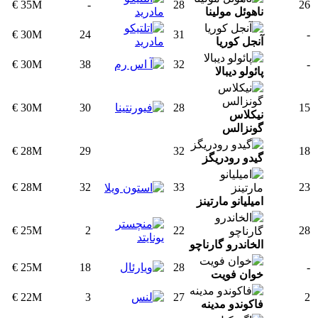
35M €
-
28
26
ناهوئل مولینا
30M €
24
31
-
آنجل کوریا
30M €
38
32
-
پائولو دیبالا
30M €
30
28
15
نیکلاس
گونزالس
28M €
29
32
18
گیدو رودریگز
28M €
32
33
23
امیلیانو مارتینز
25M €
2
22
28
الخاندرو گارناچو
25M €
18
28
-
خوان فویت
22M €
3
27
2
فاکوندو مدینه