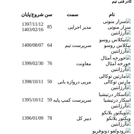
کادر فنی تیم
نام
سمت
سن
شروع/پایان
1397/11/12
85
سزار منوتی
مدیر اجرایی
1403/02/16
1400/08/07
64
نیکلاس روسو
سرپرست تیم
1399/02/30
76
خورخه آمئال
معاونت
1398/10/11
50
مارتین توکالی
مربی دروازه بانی
1395/10/12
59
اسکار درتیشیا
سرپرست کمپ پایه
1396/01/09
78
ویکتور بلانکو
دبیر کل