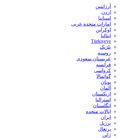
آرژانتین
اردن
اسپانیا
امارات متحده عربی
اوکراین
ایتالیا
Türkiyeye
بلژیک
روسیه
عربستان سعودی
فرانسه
کرواسی
گواتمالا
یونان
آلمان
ازبکستان
استرالیا
انگلستان
ایالات متحده
ایران
برزیل
پرتغال
ژاپن