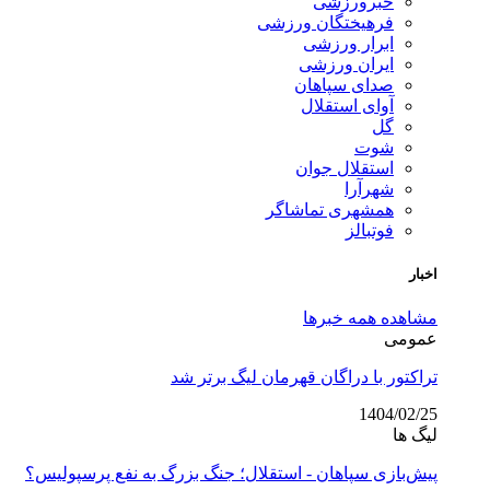
خبرورزشی
فرهیختگان ورزشی
ابرار ورزشی
ایران ورزشی
صدای سپاهان
آوای استقلال
گل
شوت
استقلال جوان
شهرآرا
همشهری تماشاگر
فوتبالز
اخبار
مشاهده همه خبرها
عمومی
تراکتور با دراگان قهرمان لیگ برتر شد
1404/02/25
لیگ ها
پیش‌بازی سپاهان - استقلال؛ جنگ بزرگ به نفع پرسپولیس؟