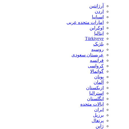
آرژانتین
اردن
اسپانیا
امارات متحده عربی
اوکراین
ایتالیا
Türkiyeye
بلژیک
روسیه
عربستان سعودی
فرانسه
کرواسی
گواتمالا
یونان
آلمان
ازبکستان
استرالیا
انگلستان
ایالات متحده
ایران
برزیل
پرتغال
ژاپن