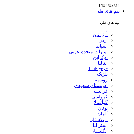
1404/02/24
تیم های ملی
تیم های ملی
آرژانتین
اردن
اسپانیا
امارات متحده عربی
اوکراین
ایتالیا
Türkiyeye
بلژیک
روسیه
عربستان سعودی
فرانسه
کرواسی
گواتمالا
یونان
آلمان
ازبکستان
استرالیا
انگلستان