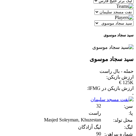
سید سجاد موسوی
سید سجاد موسوی
حمله - بال راست
ارزش بازیکن:
125K €
ارزش بازیکن در IFMG:
-
32
سن:
پا:
راست
Masjed Soleyman, Khuzestan
محل تولد:
لیگ:
لیگ آزادگان
90
شماره پیراهن: