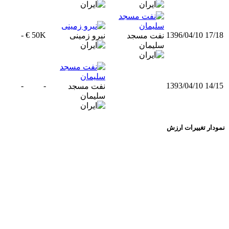
-
50K €
1396/04/10
17/18
نفت مسجد
نیرو زمینی
سلیمان
-
-
1393/04/10
14/15
نفت مسجد
سلیمان
نمودار تغییرات ارزش