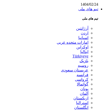
1404/02/24
تیم های ملی
تیم های ملی
آرژانتین
اردن
اسپانیا
امارات متحده عربی
اوکراین
ایتالیا
Türkiyeye
بلژیک
روسیه
عربستان سعودی
فرانسه
کرواسی
گواتمالا
یونان
آلمان
ازبکستان
استرالیا
انگلستان