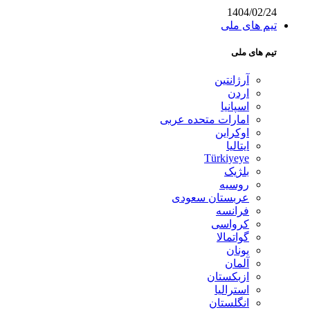
1404/02/24
تیم های ملی
تیم های ملی
آرژانتین
اردن
اسپانیا
امارات متحده عربی
اوکراین
ایتالیا
Türkiyeye
بلژیک
روسیه
عربستان سعودی
فرانسه
کرواسی
گواتمالا
یونان
آلمان
ازبکستان
استرالیا
انگلستان